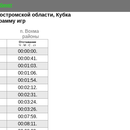
абинет
остромской области, Кубка
рамму игр
п. Вохма
районы
Отставание
Ч : М : С . ст
00:00:00.
00:00:41.
00:01:03.
00:01:06.
00:01:54.
00:02:12.
00:02:31.
00:03:24.
00:03:26.
00:07:59.
00:08:11.