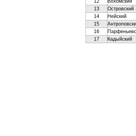
12
Вохомский
13
Островский
14
Нейский
15
Антроповск
16
Парфеньевс
17
Кадыйский