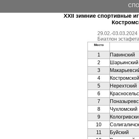
СПО
XXII зимние спортивные и
Костромс
29.02.-03.03.2024
Биатлон эстафет
Mесто
1
Павинский
2
Шарьинский
3
Макарьевси
4
Костромско
5
Нерехтский
6
Красносельс
7
Поназыревс
8
Чухломский
9
Кологривски
10
Солигаличс
11
Буйский