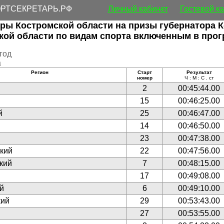
РТСЕКРЕТАРЬ.РФ
Личный кабинет
Гостевой к
гры Костромской области на призы губернатора К
кой области по видам спорта включенным в прог
 год
а
Регион
Старт
Результат
номер
Ч : М : С . ст
2
00:45:44.00
15
00:46:25.00
й
25
00:46:47.00
й
14
00:46:50.00
23
00:47:38.00
кий
22
00:47:56.00
кий
7
00:48:15.00
17
00:49:08.00
й
6
00:49:10.00
кий
29
00:53:43.00
27
00:53:55.00